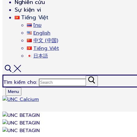
Nghiên cứu
Sự kiện vi
Tiếng Việt
ไทย
English
中文 (中国)
Tiếng Việt
日本語
Tìm kiếm cho:
Menu