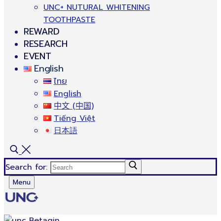
UNC+ NUTURAL WHITENING
TOOTHPASTE
REWARD
RESEARCH
EVENT
English
ไทย
English
中文 (中国)
Tiếng Việt
日本語
Search for:
Menu