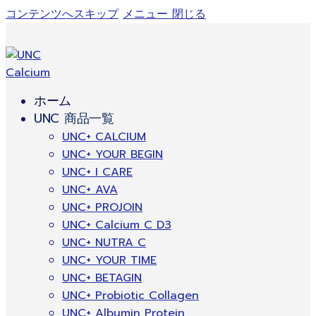
コンテンツへスキップ
メニュー
閉じる
ホーム
UNC 商品一覧
UNC+ CALCIUM
UNC+ YOUR BEGIN
UNC+ I CARE
UNC+ AVA
UNC+ PROJOIN
UNC+ Calcium C D3
UNC+ NUTRA C
UNC+ YOUR TIME
UNC+ BETAGIN
UNC+ Probiotic Collagen
UNC+ Albumin Protein