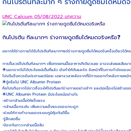
กินโปรตีนทีละมาก ๆ ร่างกายดูดซึมได้หมดจ
UNC Calcium
05/08/2022
บทความ
กินโปรตีน ทีละมากๆ ร่างกายดูดซึมได้หมดจริงหรือ❓
อยากให้ร่างกายได้รับโปรตีนทีละมากๆแต่ร่างกายดูดซึมได้หมดในครั้งเดียวได้ห
การดื่มเวย์โปรตีนทีละมากๆ เพื่อทดแทนมื้ออาหารทีเดียวเลย อาจจะส่งผลเสียมา
🌟นอกจากไม่ได้ประโยชน์เต็มที่แล้ว ยังทำให้ตับและไต รับหน้าที่ในการกำจัดของเ
โปรตีนจึงควรรับประทานแต่น้อย เฉพาะเวลาหลังจากที่มีการออกกำหลังกายหนักๆ
🌟รู้หรือไม่ UNC Albumin Protein
คือโปรตีนจากไข่ขาวซึ่งจะให้โปรตีนแก่ร่างกายอย่างช้าๆ และต่อเนื่องไม่สร้างข
🌟UNC Albumin Protein มีประโยชน์อย่างไร
•สร้างกล้ามเนื้อให้แข็งแรง
•กล้ามเนื้อกระชับ เพิ่มความแข็งแรงของกระดูก
•ช่วยให้การทำงานของระบบภูมิคุ้มกันดีขึ้น
•รู้สึกสดชื่น
•ป้องกันภาวะกล้ามเนื้อลีบ