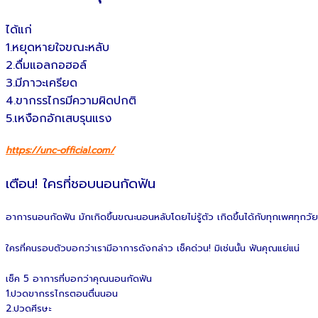
ได้แก่
1.หยุดหายใจขณะหลับ
2.ดื่มแอลกอฮอล์
3.มีภาวะเครียด
4.ขากรรไกรมีความผิดปกติ
5.เหงือกอักเสบรุนแรง
https://unc-official.com/
เตือน! ใครที่ชอบนอนกัดฟัน
อาการนอนกัดฟัน มักเกิดขึ้นขณะนอนหลับโดยไม่รู้ตัว เกิดขึ้นได้กับทุกเพศทุกวั
ใครที่คนรอบตัวบอกว่าเรามีอาการดังกล่าว เช็คด่วน! มิเช่นนั้น ฟันคุณแย่แน่
เช็ค 5 อาการที่บอกว่าคุณนอนกัดฟัน
1.ปวดขากรรไกรตอนตื่นนอน
2.ปวดศีรษะ