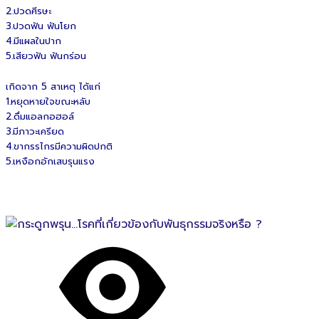
2.ปวดศีรษะ
3.ปวดฟัน ฟันโยก
4.มีแผลในปาก
5.เสียวฟัน ฟันกร่อน
เกิดจาก 5 สาเหตุ ได้แก่
1.หยุดหายใจขณะหลับ
2.ดื่มแอลกอฮอล์
3.มีภาวะเครียด
4.ขากรรไกรมีความผิดปกติ
5.เหงือกอักเสบรุนแรง