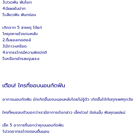
3.ปวดฟัน ฟันโยก
4.มีแผลในปาก
5.เสียวฟัน ฟันกร่อน
เกิดจาก 5 สาเหตุ ได้แก่
1.หยุดหายใจขณะหลับ
2.ดื่มแอลกอฮอล์
3.มีภาวะเครียด
4.ขากรรไกรมีความผิดปกติ
5.เหงือกอักเสบรุนแรง
เตือน! ใครที่ชอบนอนกัดฟัน
อาการนอนกัดฟัน มักเกิดขึ้นขณะนอนหลับโดยไม่รู้ตัว เกิดขึ้นได้กับทุกเพศทุกวั
ใครที่คนรอบตัวบอกว่าเรามีอาการดังกล่าว เช็คด่วน! มิเช่นนั้น ฟันคุณแย่แน่
เช็ค 5 อาการที่บอกว่าคุณนอนกัดฟัน
1.ปวดขากรรไกรตอนตื่นนอน